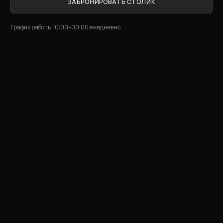
ЗАБРОНИРОВАТЬ СТОЛИК
График работы 10:00–00:00 ежедневно
+7-495-150-99-15
banket@burevestnik.ru
Московская область, городской округ Мытищи,
28 км, территория яхт-клуба «Буревестник»
© 2026 ООО «Буревестник»
Обработка персональных данных
Договор публичной оферты