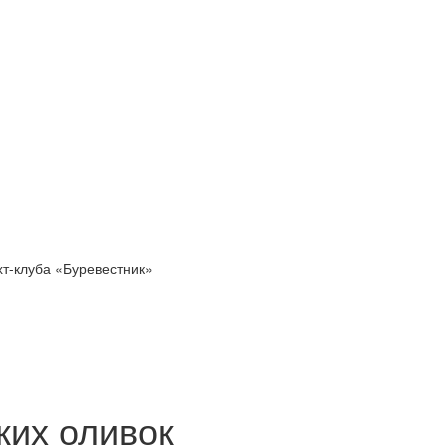
хт-клуба «Буревестник»
ких оливок