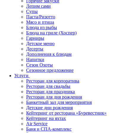
Горячие закуски
Лепим сами
Супы
Паста/Ризотто
Мясо и птица
Блюда из рыбы
Блюда на гриле (Хоспер)
Гарниры
Детское меню
Десерты
Дополнения к блюдам
Напитки
Сезон Охоты
Сезонное предложение
Услуги
Ресторан для корпоратива
Ресторан для свадьбы
Ресторан для праздника
Ресторан для дня рождения
Банкетный зал для мероприятия
Детские дни рождения
Кейтеринг от ресторана «Буревестник»
Кейтеринг на яхтах
Air Service
Баня и СПА-комплекс