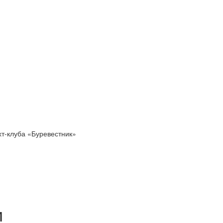
хт-клуба «Буревестник»
и