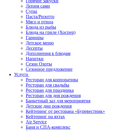
Горячие закуски
Лепим сами
Супы
Паста/Ризотто
Мясо и птица
Блюда из рыбы
Блюда на гриле (Хоспер)
Гарниры
Детское меню
Десерты
Дополнения к блюдам
Напитки
Сезон Охоты
Сезонное предложение
Услуги
Ресторан для корпоратива
Ресторан для свадьбы
Ресторан для праздника
Ресторан для дня рождения
Банкетный зал для мероприятия
Детские дни рождения
Кейтеринг от ресторана «Буревестник»
Кейтеринг на яхтах
Air Service
Баня и СПА-комплекс