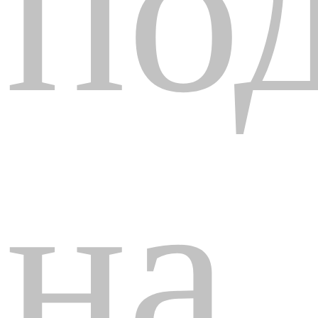
по
на