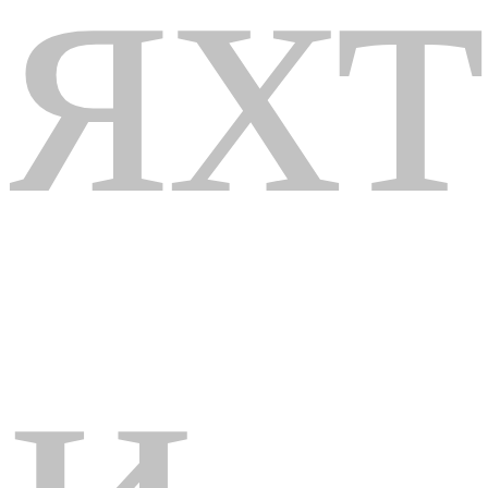
яхт
и