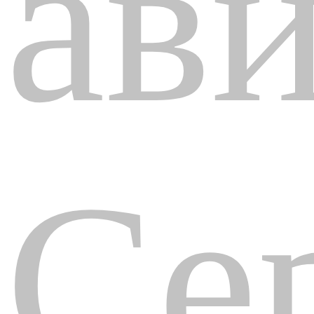
ав
Се