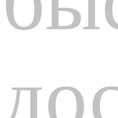
бы
до