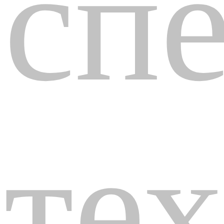
сп
те