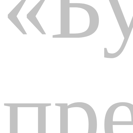
«Б
пр