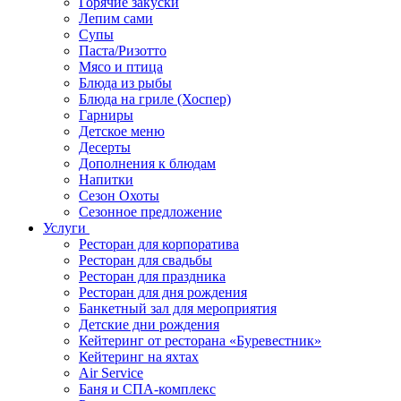
Горячие закуски
Лепим сами
Супы
Паста/Ризотто
Мясо и птица
Блюда из рыбы
Блюда на гриле (Хоспер)
Гарниры
Детское меню
Десерты
Дополнения к блюдам
Напитки
Сезон Охоты
Сезонное предложение
Услуги
Ресторан для корпоратива
Ресторан для свадьбы
Ресторан для праздника
Ресторан для дня рождения
Банкетный зал для мероприятия
Детские дни рождения
Кейтеринг от ресторана «Буревестник»
Кейтеринг на яхтах
Air Service
Баня и СПА-комплекс