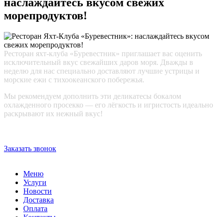
наслаждайтесь вкусом свежих
морепродуктов!
Ресторан яхт-клуба «Буревестник» приглашает вас оценить
исключительный вкус свежайших даров моря. Дважды в
неделю для нас специально доставляют лучшие устрицы и
морские ежи с тихоокеанского побережья.
Мы рекомендуем дополнить эти деликатесы бокалом
охлажденного просекко — его лёгкость и игристость идеально
раскрывают их нежный вкус!
Заказать звонок
Меню
Услуги
Новости
Доставка
Оплата